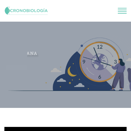
SALUD CIRCADIANA
Curso de Posgrado: de la investigación básica a la práctica clínica